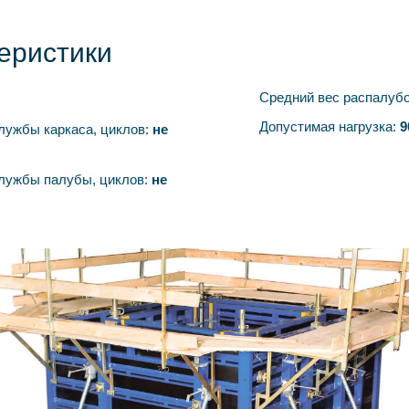
еристики
Средний вес распалуб
Допустимая нагрузка:
9
лужбы каркаса, циклов:
не
службы палубы, циклов:
не