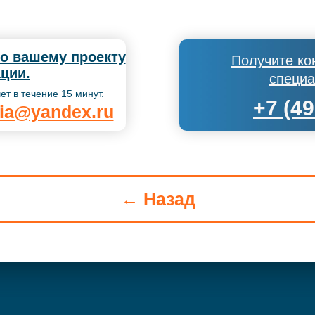
по вашему проекту
Получите ко
ции.
специа
ет в течение 15 минут.
+7 (49
nia@yandex.ru
← Назад