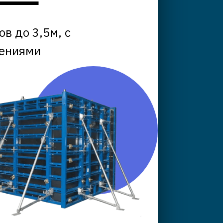
в до 3,5м, с
нениями