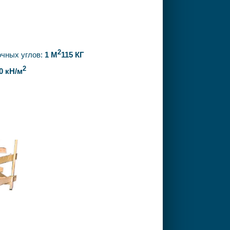
2
очных углов:
1 М
115 КГ
2
0 кН/м