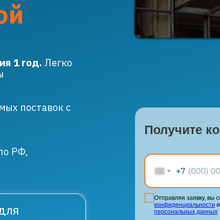
ой
я 1 год.
Легко
ы
мых поставок с
Получите к
по РФ,
+7
Отправляя заявку, вы 
конфиденциальности
и
 для
персональных данных