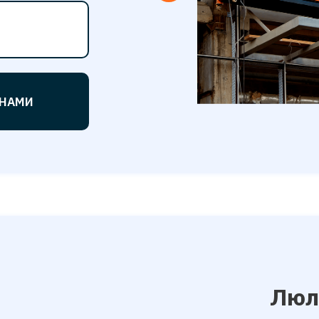
ЕНАМИ
Люл