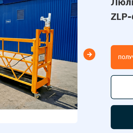
Люль
ZLP-
ПОЛУ