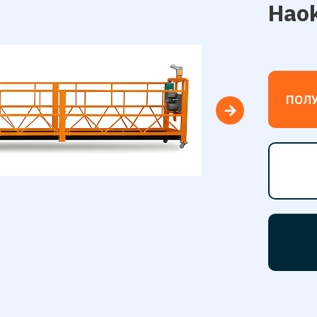
Haok
ПОЛ