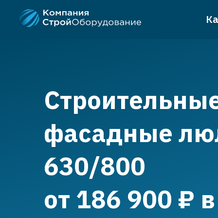
Ка
Строительны
фасадные лю
630/800
от 186 900
₽
в