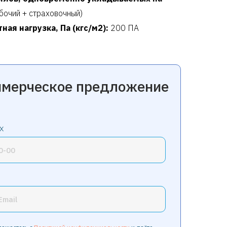
бочий + страховочный)
ая нагрузка, Па (кгс/м2):
200 ПА
ммерческое предложение
X